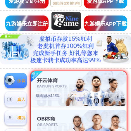
爱游戏立即注册
爱游戏APP下载
九游娱乐立即注册
九游娱乐APP下载
体育
真人
棋牌