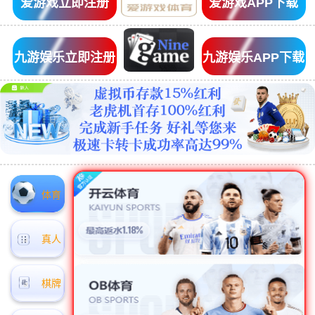
爱游戏立即注册
爱游戏APP下载
九游娱乐立即注册
九游娱乐APP下载
体育
真人
棋牌