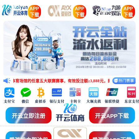
APP
APP
APP
下载
下载
下载
场馆的任意五大联赛赛事，有效投注额≥3,888元，即可申请最高6,888元
开云立即注册
开云APP下载