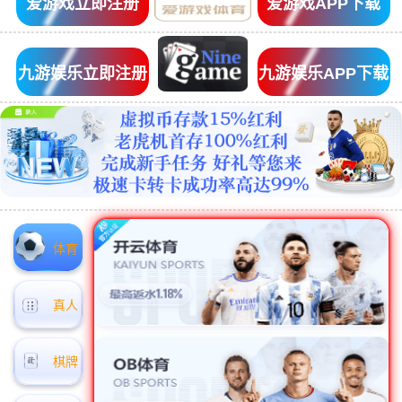
爱游戏立即注册
爱游戏APP下载
九游娱乐立即注册
九游娱乐APP下载
体育
真人
棋牌