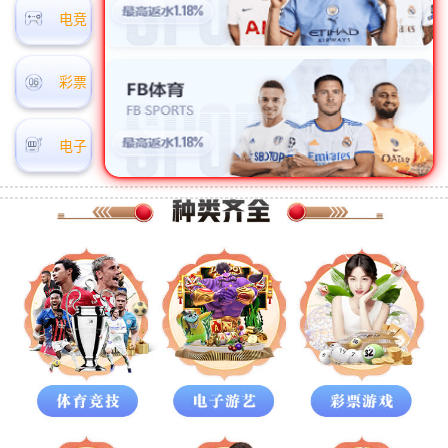
电竞
彩票
电子