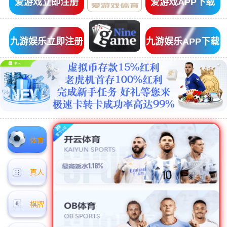
爱游戏立即注册
爱游戏APP下载
九游娱乐立即注册
九游娱乐APP下载
体育
真人
棋牌