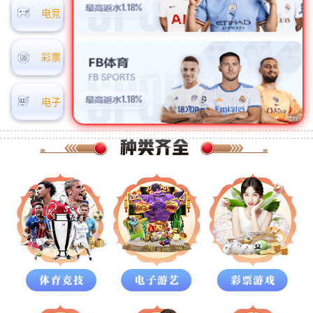
电竞
彩票
电子