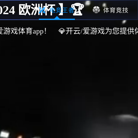
24 欧洲杯 】🏆
开云/爱游戏为您提供体育、足球、真人、电