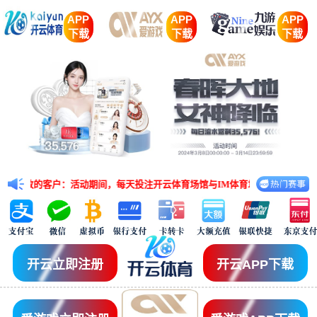
APP
APP
APP
下载
下载
下载
的客户：活动期间，每天投注开云体育场馆与IM体育场馆的任意五大联赛赛事，有
开云立即注册
开云APP下载