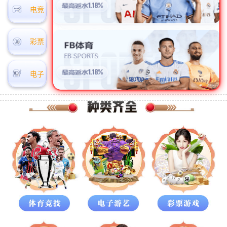
电竞
彩票
电子