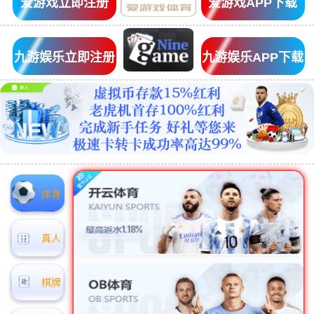
爱游戏立即注册
爱游戏APP下载
九游娱乐立即注册
九游娱乐APP下载
体育
真人
棋牌