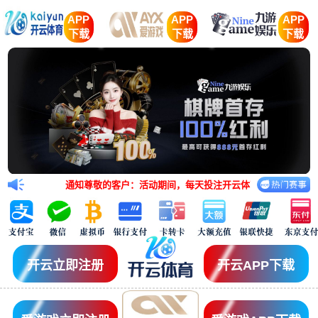
APP
APP
APP
下载
下载
下载
通知尊敬的客户：活动期间，每天投注开云体育场馆与IM体育场馆的任意
开云立即注册
开云APP下载