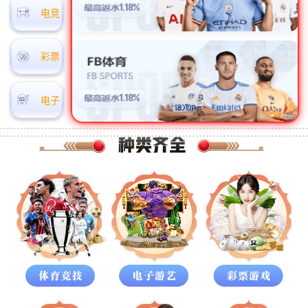
电竞
彩票
电子