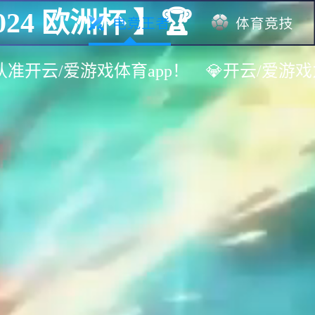
24 欧洲杯 】🏆
p！ 💎开云/爱游戏为您提供体育、足球、